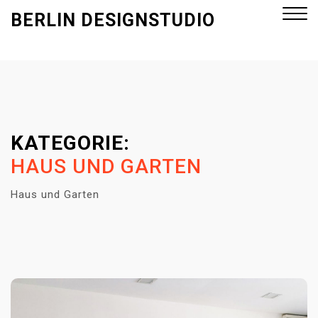
S
BERLIN DESIGNSTUDIO
k
i
p
Close
t
Menu
o
c
o
KATEGORIE:
n
HAUS UND GARTEN
t
e
Haus und Garten
n
t