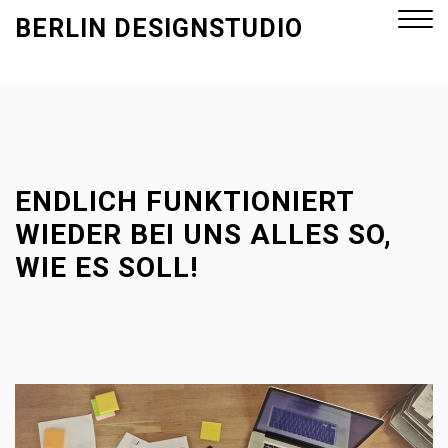
S
BERLIN DESIGNSTUDIO
k
i
p
Close
t
Menu
o
c
o
ENDLICH FUNKTIONIERT
n
WIEDER BEI UNS ALLES SO,
t
WIE ES SOLL!
e
n
t