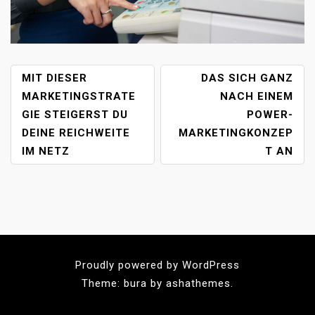
B
MIT DIESER
DAS SICH GANZ
E
MARKETINGSTRATE
NACH EINEM
I
GIE STEIGERST DU
POWER-
T
DEINE REICHWEITE
MARKETINGKONZEP
R
IM NETZ
T AN
A
G
S
N
A
V
I
Proudly powered by WordPress
G
Theme: bura by ashathemes.
A