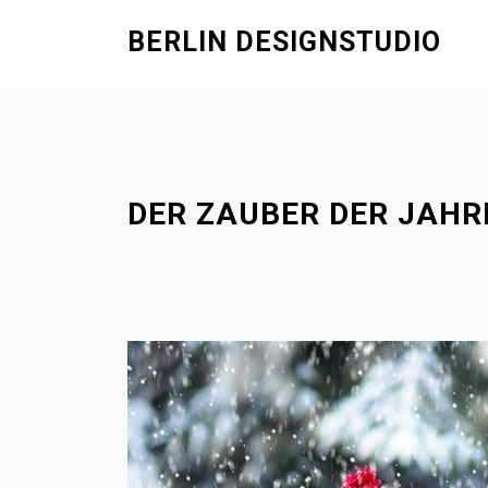
S
BERLIN DESIGNSTUDIO
k
i
p
t
o
c
DER ZAUBER DER JAHR
o
n
t
e
n
t