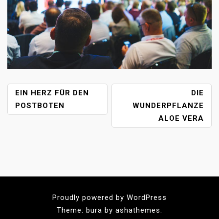
B
EIN HERZ FÜR DEN
DIE
E
POSTBOTEN
WUNDERPFLANZE
I
ALOE VERA
T
R
A
G
S
N
Proudly powered by WordPress
A
V
Theme: bura by ashathemes.