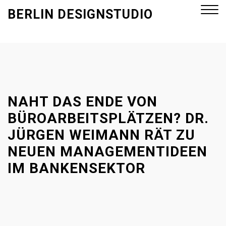
S
BERLIN DESIGNSTUDIO
k
i
p
Close
t
Menu
o
c
o
NAHT DAS ENDE VON
n
BÜROARBEITSPLÄTZEN? DR.
t
JÜRGEN WEIMANN RÄT ZU
e
NEUEN MANAGEMENTIDEEN
n
t
IM BANKENSEKTOR